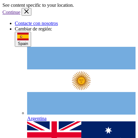
Skip
Skip
Skip
See content specific to your location.
to
to
to
Continue
header
content
footer
Contacte con nosotros
Cambiar de región:
Spain
Argentina